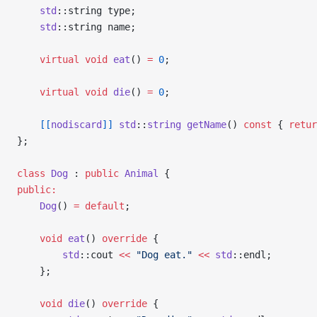
    std
::string type;
    std
::string name;
    virtual
 void
 eat
() 
=
 0
;
    virtual
 void
 die
() 
=
 0
;
    [[
nodiscard
]]
 std
::
string
 getName
() 
const
 { 
retur
};
class
 Dog
 : 
public
 Animal
 {
public:
    Dog
() 
=
 default
;
    void
 eat
() 
override
 {
        std
::cout 
<<
 "Dog eat."
 <<
 std
::endl;
    };
    void
 die
() 
override
 {