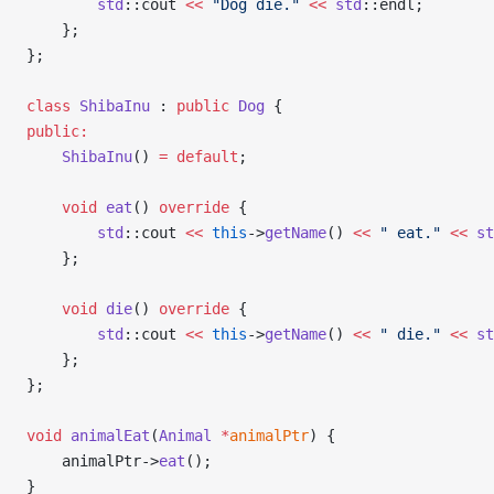
        std
::cout 
<<
 "Dog die."
 <<
 std
::endl;
    };
};
class
 ShibaInu
 : 
public
 Dog
 {
public:
    ShibaInu
() 
=
 default
;
    void
 eat
() 
override
 {
        std
::cout 
<<
 this
->
getName
() 
<<
 " eat."
 <<
 st
    };
    void
 die
() 
override
 {
        std
::cout 
<<
 this
->
getName
() 
<<
 " die."
 <<
 st
    };
};
void
 animalEat
(
Animal
 *
animalPtr
) {
    animalPtr->
eat
();
}