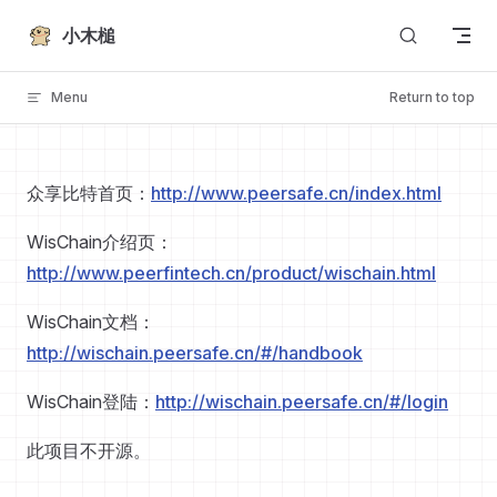
Skip to content
小木槌
Menu
Return to top
众享比特首页：
http://www.peersafe.cn/index.html
WisChain介绍页：
http://www.peerfintech.cn/product/wischain.html
WisChain文档：
http://wischain.peersafe.cn/#/handbook
WisChain登陆：
http://wischain.peersafe.cn/#/login
此项目不开源。