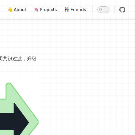
Main Navigation
👋 About
🦄 Projects
👫 Friends
明共识过渡，升级