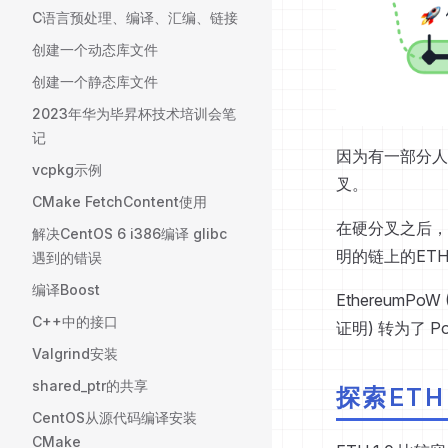
C语言预处理、编译、汇编、链接
创建一个动态库文件
创建一个静态库文件
2023年华为毕昇杯技术培训会笔
记
因为有一部分人
vcpkg示例
叉。
CMake FetchContent使用
在硬分叉之后，
解决CentOS 6 i386编译 glibc
明的链上的ETH
遇到的错误
编译Boost
Ethereum
C++中的接口
证明) 转为了 Po
Valgrind安装
shared_ptr的共享
探索ETH 
CentOS从源代码编译安装
CMake