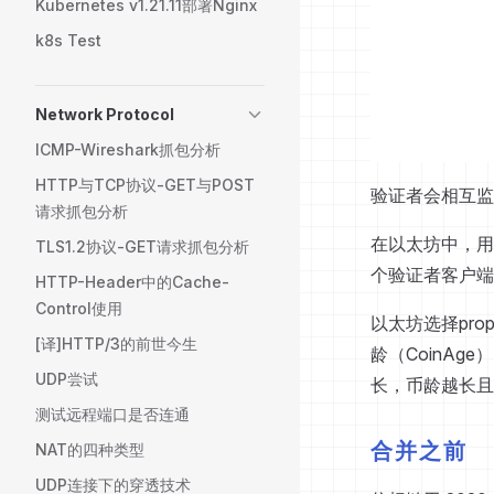
Kubernetes v1.21.11部署Nginx
k8s Test
Network Protocol
ICMP-Wireshark抓包分析
HTTP与TCP协议-GET与POST
验证者会相互监
请求抓包分析
在以太坊中，用户
TLS1.2协议-GET请求抓包分析
个验证者客户端
HTTP-Header中的Cache-
Control使用
以太坊选择pr
[译]HTTP/3的前世今生
龄（CoinAg
UDP尝试
长，币龄越长且
测试远程端口是否连通
合并之前
NAT的四种类型
UDP连接下的穿透技术