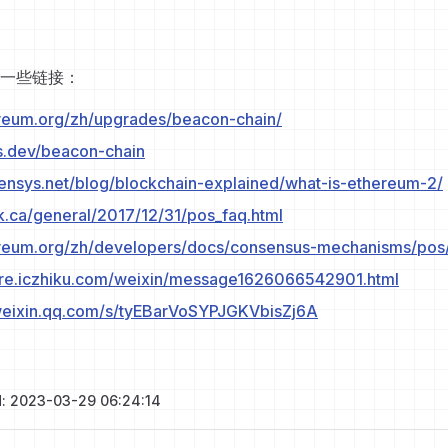
一些链接：
ereum.org/zh/upgrades/beacon-chain/
os.dev/beacon-chain
sensys.net/blog/blockchain-explained/what-is-ethereum-2/
lik.ca/general/2017/12/31/pos_faq.html
ereum.org/zh/developers/docs/consensus-mechanisms/pos
ture.iczhiku.com/weixin/message1626066542901.html
.weixin.qq.com/s/tyEBarVoSYPJGKVbisZj6A
d: 2023-03-29 06:24:14