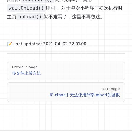
即可。 对于每次小程序非初次执行时
waitOnLoad()
主页
就不难写了，这里不再赘述。
onLoad()
📝 Last updated: 2021-04-02 22:01:09
Pager
Previous page
多文件上传方法
Next page
JS class中无法使用外部import的函数