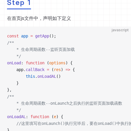
Step 1
在首页js文件中，声明如下定义
javascript
const
 app
 =
 getApp
();
/**
	* 生命周期函数--监听页面加载
	*/
onLoad
: 
function
 (
options
) {
	app.
callBack
 =
 (
res
) 
=>
 {
		this
.
onLoadAL
()
	}
},
/**
	* 生命周期函数--onLaunch之后执行的监听页面加载函数
	*/
onLoadAL
: 
function
 (
e
) {
	//这里填写在onLaunch()执行完毕后，要在onLoad()中执
},