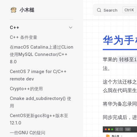
小木槌
Skip to content
Search
K
Sidebar Navigation
C++
华为手机
C++ 条件变量
在macOS Catalina上通过CLion
使用MySQL Connector/C++
苹果的
转移至i
8.0
法。
CentOS 7 image for C/C++
remote dev
这个方法迁移之
Crypto++的使用
么我在代码里生
Cmake add_subdirectory() 使
将华为备忘录同
用
CentOS更新gcc和g++版本至
同步完成后，进
12.1.0
一些GNU C的疑问