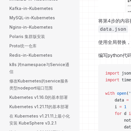
Kafka-in-Kubernetes
MySQL-in-Kubernetes
将第4步的内容
Nginx-in-Kubernetes
data.json
Polaris 集群版安装
使用全局替换，
Proto统一仓库
编写python代
Redis-in-Kubernetes
k8s 跨namespace与Service通
信
import
 json
import
 time
修改Kubernetes的service服务
类型nodeport端口范围
with
 open
(
'
Kubernetes v1.16.0的基本部署
    data 
=
 
Kubernetes v1.21.11的基本部署
    i 
=
 1
    for
 d 
i
在 Kubernetes v1.21.11上最小化
        not
安装 KubeSphere v3.2.1
        dat