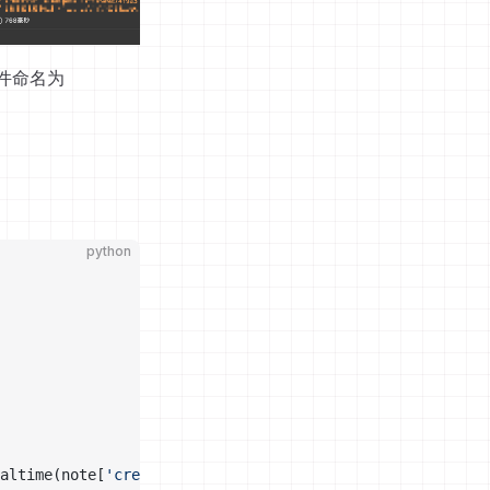
件命名为
python
altime(note[
'created'
] 
/
 1000
)), note[
'title'
]