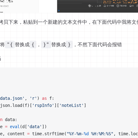
拷贝下来，粘贴到一个新建的文本文件中，在下面代码中我将文
将
替换成
，
替换成
，不然下面代码会报错
"{
{
}"
}
码
data.json'
, 
'r'
) 
as
 f:
json.load(f)[
'rspInfo'
][
'noteList'
]
n
 data:
e 
=
 eval
(d[
'data'
])
e, content 
=
 time.strftime(
"%Y-%m-
%d
 %H:%M:%S"
, time.loc