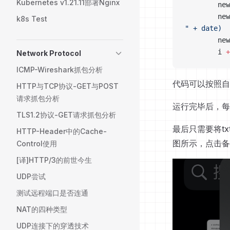
Kubernetes v1.21.11部署Nginx
        new
        new
k8s Test
" + date)
        new
        i 
+
Network Protocol
ICMP-Wireshark抓包分析
代码可以按照自
HTTP与TCP协议-GET与POST
请求抓包分析
运行完毕后，每
TLS1.2协议-GET请求抓包分析
最后只需要将tx
HTTP-Header中的Cache-
图所示，点击备
Control使用
[译]HTTP/3的前世今生
UDP尝试
测试远程端口是否连通
NAT的四种类型
UDP连接下的穿透技术