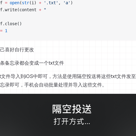
f 
=
 open
(
str
(i) 
+
 '.txt'
, 
'a'
)
f.write(content 
+
 "
f.close()
=
 1
己喜好自行更改
条备忘录都会变成一个txt文件
t文件导入到iOS中即可，方法是使用隔空投送将这些txt文件发至
忘录即可，手机会自动批量处理并导入这些文件。