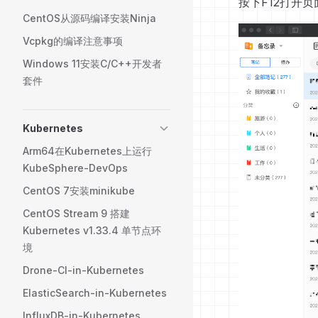
按下F12打开
CentOS从源码编译安装Ninja
Vcpkg的编译注意事项
Windows 11安装C/C++开发者
套件
Kubernetes
Arm64在Kubernetes上运行
KubeSphere-DevOps
CentOS 7安装minikube
CentOS Stream 9 搭建
Kubernetes v1.33.4 单节点环
境
Drone-CI-in-Kubernetes
ElasticSearch-in-Kubernetes
InfluxDB-in-Kubernetes