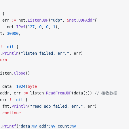
 {
, err 
:=
 net.
ListenUDP
(
"udp"
, 
&
net
.
UDPAddr
{
P:   net.
IPv4
(
127
, 
0
, 
0
, 
1
),
rt: 
30000
,
!=
 nil
 {
t.
Println
(
"listen failed, err:"
, err)
turn
isten.
Close
()
 data [
1024
]
byte
, addr, err 
:=
 listen.
ReadFromUDP
(data[:]) 
// 接收数据
err 
!=
 nil
 {
			fmt.
Println
(
"read udp failed, err:"
, err)
			continue
t.
Printf
(
"data:
%v
 addr:
%v
 count:
%v