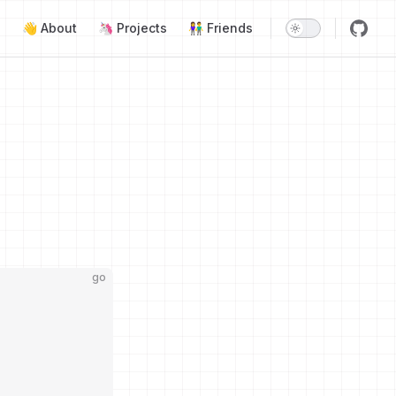
Main Navigation
👋 About
🦄 Projects
👫 Friends
go