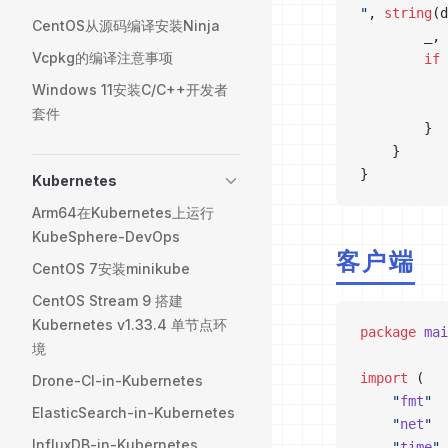
"
, 
string
(d
CentOS从源码编译安装Ninja
		_
Vcpkg的编译注意事项
		if
 
Windows 11安装C/C++开发者
套件
		}
	}
}
Kubernetes
Arm64在Kubernetes上运行
KubeSphere-DevOps
客户端
CentOS 7安装minikube
CentOS Stream 9 搭建
Kubernetes v1.33.4 单节点环
package
 mai
境
import
 (
Drone-CI-in-Kubernetes
	"
fmt
"
ElasticSearch-in-Kubernetes
	"
net
"
InfluxDB-in-Kubernetes
	"
time
"