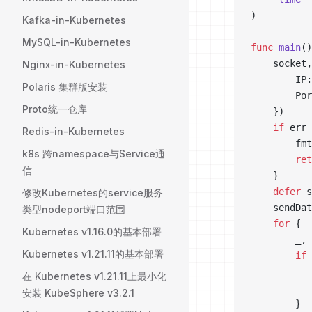
)
Kafka-in-Kubernetes
MySQL-in-Kubernetes
func
 main
()
	socket
Nginx-in-Kubernetes
		I
Polaris 集群版安装
		Po
Proto统一仓库
	})
	if
 err 
Redis-in-Kubernetes
		fm
k8s 跨namespace与Service通
		re
信
	}
	defer
 s
修改Kubernetes的service服务
	sendDa
类型nodeport端口范围
	for
 {
Kubernetes v1.16.0的基本部署
		_
Kubernetes v1.21.11的基本部署
		if
 
在 Kubernetes v1.21.11上最小化
安装 KubeSphere v3.2.1
		}