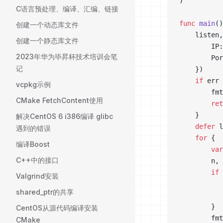
)
C语言预处理、编译、汇编、链接
func
 main
()
创建一个动态库文件
	listen
创建一个静态库文件
		I
2023年华为毕昇杯技术培训会笔
		Po
记
	})
	if
 err 
vcpkg示例
		fm
CMake FetchContent使用
		re
	}
解决CentOS 6 i386编译 glibc
	defer
 l
遇到的错误
	for
 {
编译Boost
		var
C++中的接口
		n
		if
 
Valgrind安装
shared_ptr的共享
		}
CentOS从源代码编译安装
		fm
CMake