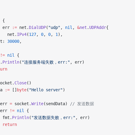
 {
, err 
:=
 net.
DialUDP
(
"udp"
, 
nil
, 
&
net
.
UDPAddr
{
P:   net.
IPv4
(
127
, 
0
, 
0
, 
1
),
rt: 
30000
,
!=
 nil
 {
t.
Println
(
"连接服务端失败，err:"
, err)
turn
ocket.
Close
()
ta 
:=
 []
byte
(
"Hello server"
)
, err 
=
 socket.
Write
(sendData) 
// 发送数据
err 
!=
 nil
 {
			fmt.
Println
(
"发送数据失败，err:"
, err)
			return