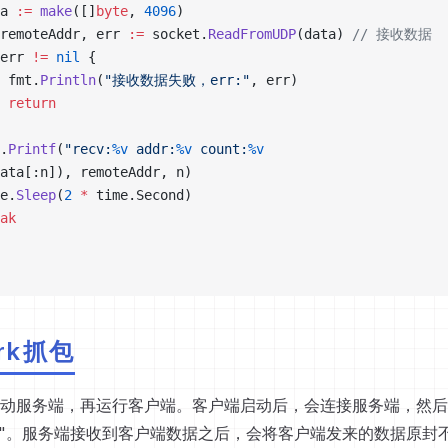
ta 
:=
 make
([]
byte
, 
4096
)
, remoteAddr, err 
:=
 socket.
ReadFromUDP
(data) 
// 接收数据
err 
!=
 nil
 {
			fmt.
Println
(
"接收数据失败，err:"
, err)
			return
t.
Printf
(
"recv:
%v
 addr:
%v
 count:
%v
ata[:n]), remoteAddr, n)
me.
Sleep
(
2
 *
 time.Second)
eak
ark抓包
动服务端，再运行客户端。客户端启动后，会连接服务端，然后
server"。服务端接收到客户端数据之后，会将客户端发来的数据原