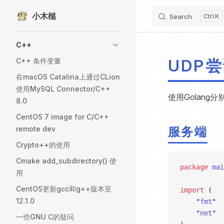
小木槌
Skip to content
Search
K
Sidebar Navigation
C++
UDP
C++ 条件变量
在macOS Catalina上通过CLion
使用MySQL Connector/C++
使用Golang
8.0
CentOS 7 image for C/C++
remote dev
服务端
Crypto++的使用
Cmake add_subdirectory() 使
package
 mai
用
CentOS更新gcc和g++版本至
import
 (
12.1.0
	"
fmt
"
	"
net
"
一些GNU C的疑问