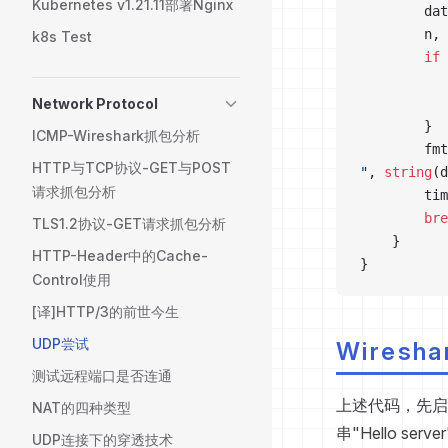
Kubernetes v1.21.11部署Nginx
		da
		n
k8s Test
		if
 
Network Protocol
		}
ICMP-Wireshark抓包分析
		fm
HTTP与TCP协议-GET与POST
"
, 
string
(d
请求抓包分析
		ti
		br
TLS1.2协议-GET请求抓包分析
	}
HTTP-Header中的Cache-
}
Control使用
[译]HTTP/3的前世今生
UDP尝试
Wiresh
测试远程端口是否连通
上述代码，先启
NAT的四种类型
串"Hello 
UDP连接下的穿透技术