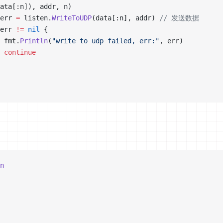
ata[:n]), addr, n)
, err 
=
 listen.
WriteToUDP
(data[:n], addr) 
// 发送数据
err 
!=
 nil
 {
			fmt.
Println
(
"write to udp failed, err:"
, err)
			continue
n