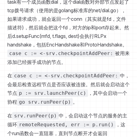
task有一个成员函数dial，这个dial函数对外部节点发起了
tcp拨号请求（使用的是golang标准库的net/dial.go），
如果请求成功，就会返回一个conn（其实就是fd，文件
描述符)，然后就会把这个fd，对方的ip和port存起来。然
后d.setupFunc(mfd, t.flags, dest)会执行RLPx
handshake，包括EncHandshake和ProtoHandshake。
被用来
case c := <-srv.checkpointAddPeer:
添加已经握手成功的节点。
在
中，
case c := <-srv.checkpointAddPeer:
会最后检查远程节点是否应该被连接。然后就会启动这个
节点
，其中会启动一个
p := srv.launchPeer(c)
协程
。
go srv.runPeer(p)
在
中，会启动这个节点的服务的主
srv.runPeer(p)
循环
，这
remoteRequested, err := p.run()
个run函数会一直阻塞，直到节点断开才会返回