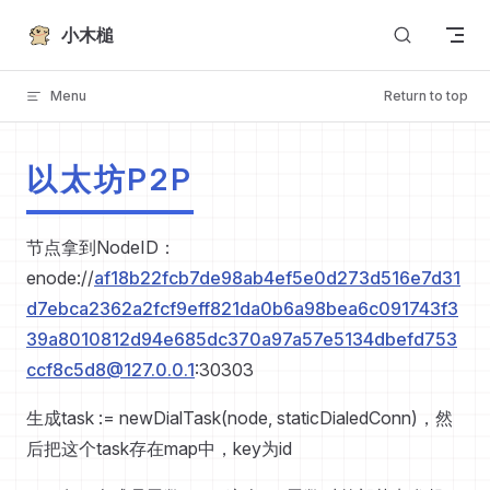
Skip to content
小木槌
Menu
Return to top
以太坊P2P
节点拿到NodeID：
enode://
af18b22fcb7de98ab4ef5e0d273d516e7d31
d7ebca2362a2fcf9eff821da0b6a98bea6c091743f3
39a8010812d94e685dc370a97a57e5134dbefd753
ccf8c5d8@127.0.0.1
:30303
生成task := newDialTask(node, staticDialedConn)，然
后把这个task存在map中，key为id