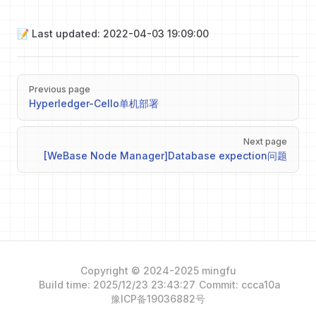
📝 Last updated: 2022-04-03 19:09:00
Pager
Previous page
Hyperledger-Cello单机部署
Next page
[WeBase Node Manager]Database expection问题
Copyright © 2024-2025 mingfu
Build time: 2025/12/23 23:43:27
Commit: ccca10a
豫ICP备19036882号