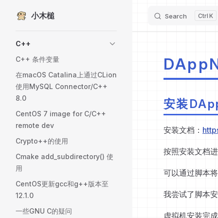
小木槌
Skip to content
Search
K
Sidebar Navigation
C++
DApp
C++ 条件变量
在macOS Catalina上通过CLion
使用MySQL Connector/C++
8.0
安装DAp
CentOS 7 image for C/C++
remote dev
安装文档：
http
Crypto++的使用
按照安装文档进
Cmake add_subdirectory() 使
用
可以通过脚本将
CentOS更新gcc和g++版本至
我尝试了脚本安
12.1.0
一些GNU C的疑问
虚拟机安装完成