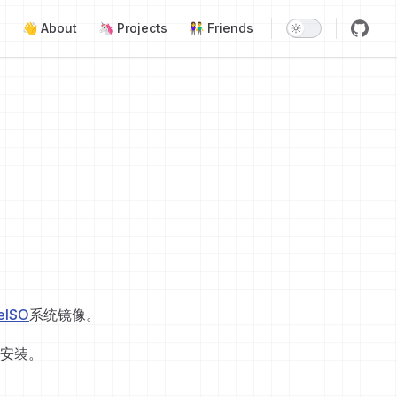
Main Navigation
👋 About
🦄 Projects
👫 Friends
eISO
系统镜像。
安装。