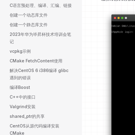
C语言预处理、编译、汇编、链接
创建一个动态库文件
创建一个静态库文件
2023年华为毕昇杯技术培训会笔
记
vcpkg示例
CMake FetchContent使用
解决CentOS 6 i386编译 glibc
遇到的错误
编译Boost
C++中的接口
Valgrind安装
shared_ptr的共享
CentOS从源代码编译安装
CMake