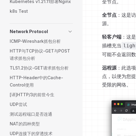
全节点。
Kubernetes v1.21.11部署Nginx
k8s Test
全节点
：这是访
源。
Network Protocol
轻客户端
：这是
ICMP-Wireshark抓包分析
插槽充当
ligh
HTTP与TCP协议-GET与POST
可能不会返回数
请求抓包分析
远程源
：此选项
TLS1.2协议-GET请求抓包分析
点，以便为您提
HTTP-Header中的Cache-
受限的网络。
Control使用
[译]HTTP/3的前世今生
UDP尝试
测试远程端口是否连通
NAT的四种类型
UDP连接下的穿透技术