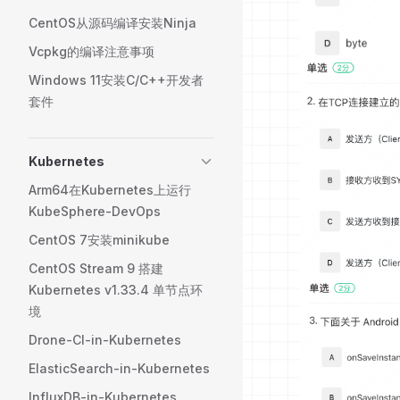
CentOS从源码编译安装Ninja
Vcpkg的编译注意事项
Windows 11安装C/C++开发者
套件
Kubernetes
Arm64在Kubernetes上运行
KubeSphere-DevOps
CentOS 7安装minikube
CentOS Stream 9 搭建
Kubernetes v1.33.4 单节点环
境
Drone-CI-in-Kubernetes
ElasticSearch-in-Kubernetes
InfluxDB-in-Kubernetes