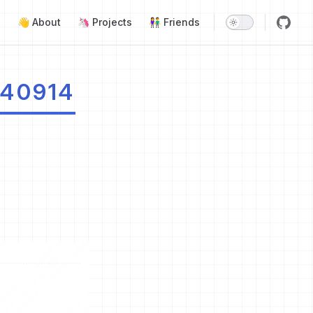
Main Navigation
👋 About
🦄 Projects
👫 Friends
40914