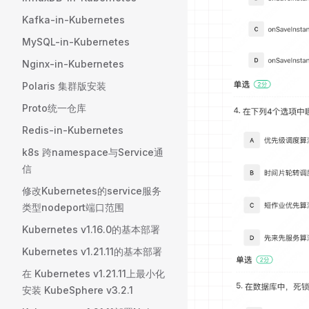
Kafka-in-Kubernetes
MySQL-in-Kubernetes
Nginx-in-Kubernetes
Polaris 集群版安装
Proto统一仓库
Redis-in-Kubernetes
k8s 跨namespace与Service通
信
修改Kubernetes的service服务
类型nodeport端口范围
Kubernetes v1.16.0的基本部署
Kubernetes v1.21.11的基本部署
在 Kubernetes v1.21.11上最小化
安装 KubeSphere v3.2.1