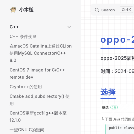
小木槌
Skip to content
Search
K
Sidebar Navigation
C++
oppo
C++ 条件变量
在macOS Catalina上通过CLion
使用MySQL Connector/C++
oppo-2025
8.0
CentOS 7 image for C/C++
时间
：2024-09-
remote dev
Crypto++的使用
选择
Cmake add_subdirectory() 使
用
CentOS更新gcc和g++版本至
12.1.0
一些GNU C的疑问