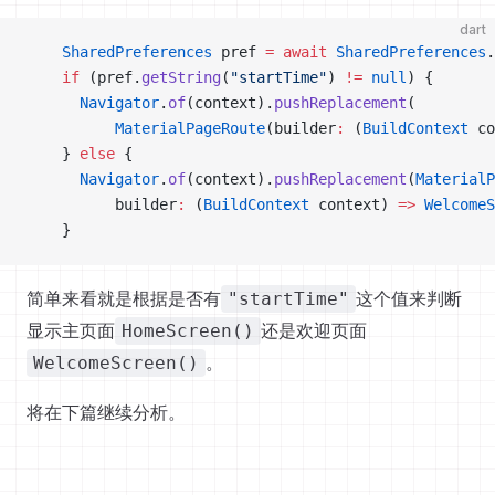
dart
    SharedPreferences
 pref 
=
 await
 SharedPreferences
.
    if
 (pref.
getString
(
"startTime"
) 
!=
 null
) {
      Navigator
.
of
(context).
pushReplacement
(
          MaterialPageRoute
(builder
:
 (
BuildContext
 co
    } 
else
 {
      Navigator
.
of
(context).
pushReplacement
(
MaterialP
          builder
:
 (
BuildContext
 context) 
=>
 WelcomeS
    }
简单来看就是根据是否有
这个值来判断
"startTime"
显示主页面
还是欢迎页面
HomeScreen()
。
WelcomeScreen()
将在下篇继续分析。