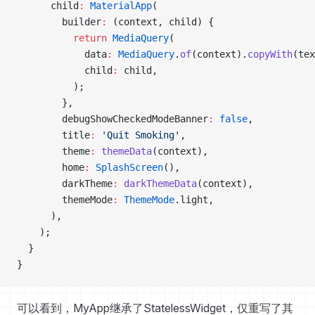
      child
:
 MaterialApp
(
        builder
:
 (context, child) {
          return
 MediaQuery
(
            data
:
 MediaQuery
.
of
(context).
copyWith
(tex
            child
:
 child,
          );
        },
        debugShowCheckedModeBanner
:
 false
,
        title
:
 'Quit Smoking'
,
        theme
:
 themeData
(context),
        home
:
 SplashScreen
(),
        darkTheme
:
 darkThemeData
(context),
        themeMode
:
 ThemeMode
.light,
      ),
    );
  }
}
可以看到，MyApp继承了StatelessWidget，仅重写了其