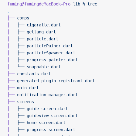
fuming@fumingdeMacBook-Pro
 lib
 %
 tree
.
├──
 comps
│  
 ├──
 cigaratte.dart
│  
 ├──
 getlang.dart
│  
 ├──
 particle.dart
│  
 ├──
 particlePainer.dart
│  
 ├──
 particleSpawner.dart
│  
 ├──
 progress_painter.dart
│  
 └──
 snappable.dart
├──
 constants.dart
├──
 generated_plugin_registrant.dart
├──
 main.dart
├──
 notification_manager.dart
├──
 screens
│  
 ├──
 guide_screen.dart
│  
 ├──
 guideview_screen.dart
│  
 ├──
 home_screen.dart
│  
 ├──
 progress_screen.dart