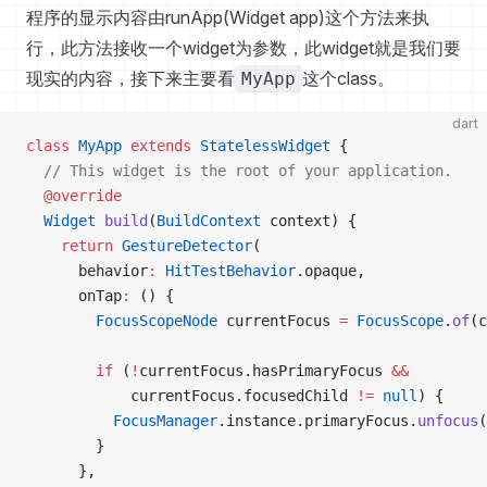
程序的显示内容由runApp(Widget app)这个方法来执
行，此方法接收一个widget为参数，此widget就是我们要
现实的内容，接下来主要看
这个class。
MyApp
dart
class
 MyApp
 extends
 StatelessWidget
 {
  // This widget is the root of your application.
  @override
  Widget
 build
(
BuildContext
 context) {
    return
 GestureDetector
(
      behavior
:
 HitTestBehavior
.opaque,
      onTap
:
 () {
        FocusScopeNode
 currentFocus 
=
 FocusScope
.
of
(c
        if
 (
!
currentFocus.hasPrimaryFocus 
&&
            currentFocus.focusedChild 
!=
 null
) {
          FocusManager
.instance.primaryFocus.
unfocus
(
        }
      },